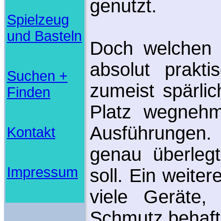
genutzt.
Spielzeug
und Basteln
Doch welchen N
absolut prakt
Suchen +
zumeist spärli
Finden
Platz wegnehm
Ausführungen.
Kontakt
genau überleg
Impressum
soll. Ein weite
viele Geräte,
Schmutz behafte