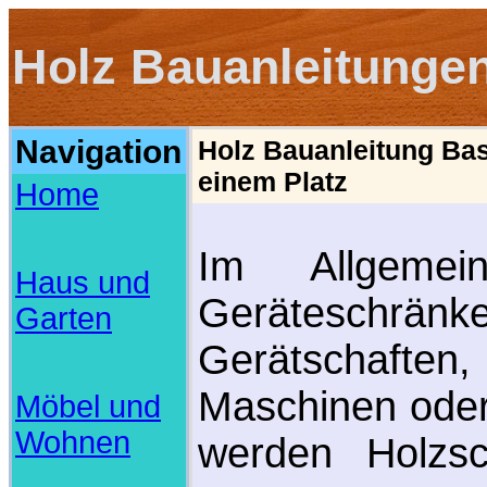
Holz Bauanleitunge
Navigation
Holz Bauanleitung Bas
einem Platz
Home
Im Allgemei
Haus und
Geräteschränk
Garten
Gerätschaften,
Maschinen oder
Möbel und
Wohnen
werden Holzsc